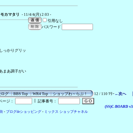
モカマタリ
- 11/4/4(月) 2:03 -
引用なし
パスワード
しっかりグリッ
あまあ調子がい
去ログ
┃
BBS Top
┃
WR4 Top
┃
ショップわ～らぶ！
12 / 110 ﾂﾘｰ
←次へ
┃
ページ：
記事番号：
(SS)C-BOARD
v3
-
-
店街
ブログdeショッピング
ミックス ショップチャネル