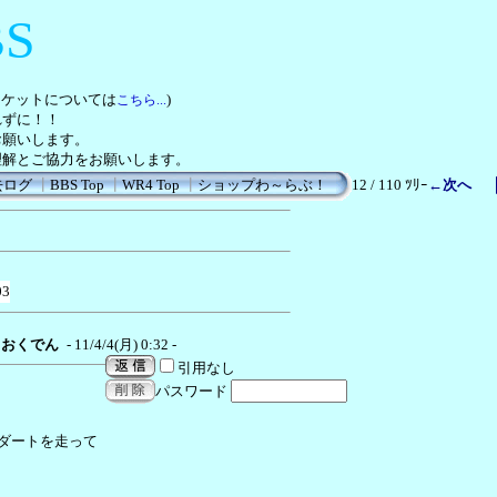
BS
チケットについては
)
こちら...
れずに！！
お願いします。
理解とご協力をお願いします。
去ログ
┃
BBS Top
┃
WR4 Top
┃
ショップわ～らぶ！
12 / 110 ﾂﾘｰ
←次へ
03
おくでん
- 11/4/4(月) 0:32 -
引用なし
パスワード
ダートを走って