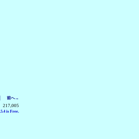
｜
前へ→
217,005
is Free.
.5.4