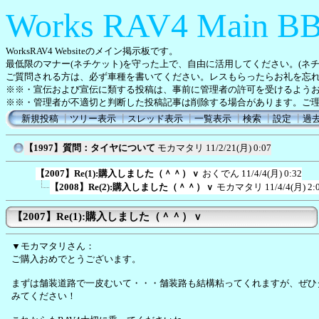
Works RAV4 Main B
WorksRAV4 Websiteのメイン掲示板です。
最低限のマナー(ネチケット)を守った上で、自由に活用してください。(ネ
ご質問される方は、必ず車種を書いてください。レスもらったらお礼を忘
※※・宣伝および宣伝に類する投稿は、事前に管理者の許可を受けるよう
※※・管理者が不適切と判断した投稿記事は削除する場合があります。ご
新規投稿
┃
ツリー表示
┃
スレッド表示
┃
一覧表示
┃
検索
┃
設定
┃
過
【1997】質問：タイヤについて
モカマタリ
11/2/21(月) 0:07
【2007】Re(1):購入しました（＾＾）ｖ
おくでん
11/4/4(月) 0:32
【2008】Re(2):購入しました（＾＾）ｖ
モカマタリ
11/4/4(月) 2:
【2007】Re(1):購入しました（＾＾）ｖ
▼モカマタリさん：
ご購入おめでとうございます。
まずは舗装道路で一皮むいて・・・舗装路も結構粘ってくれますが、ぜひ
みてください！