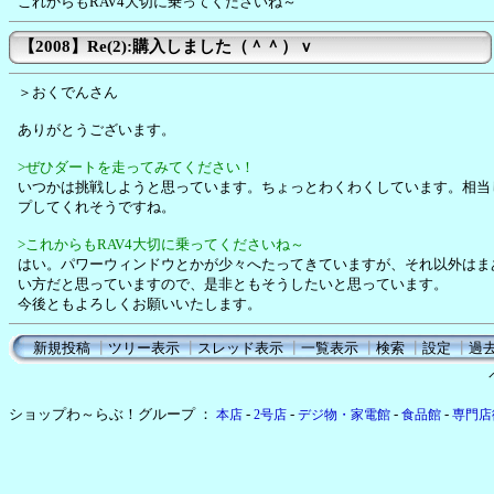
これからもRAV4大切に乗ってくださいね～
【2008】Re(2):購入しました（＾＾）ｖ
＞おくでんさん
ありがとうございます。
>ぜひダートを走ってみてください！
いつかは挑戦しようと思っています。ちょっとわくわくしています。相当
プしてくれそうですね。
>これからもRAV4大切に乗ってくださいね～
はい。パワーウィンドウとかが少々へたってきていますが、それ以外はま
い方だと思っていますので、是非ともそうしたいと思っています。
今後ともよろしくお願いいたします。
新規投稿
┃
ツリー表示
┃
スレッド表示
┃
一覧表示
┃
検索
┃
設定
┃
過
ショップわ～らぶ！グループ ：
-
-
-
-
本店
2号店
デジ物・家電館
食品館
専門