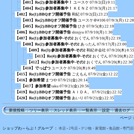
【401】Re(2):参加者募集中！
ユースケ
07/9/2(日) 9:11
【404】Re(2):参加者募集中！
ＫＥＮＺ
07/9/3(月) 21:17
【402】Re(1):BBQオフ開催予告
和紀
07/9/2(日) 23:23
【403】Re(2):BBQオフ開催予告
ユースケ＠#106
07/9/3(月) 12:28
【405】Re(2):BBQオフ開催予告
ひさ
07/9/5(水) 22:19
【406】Re(1):BBQオフ開催予告
shinjyu
07/9/10(月) 1:30
【407】Re(1):参加者募集中-その2
おくでん
07/9/10(月) 22:19
【408】Re(2):参加者募集中-その2
あったん
07/9/17(月) 23:00
【409】Re(3):参加者募集中-その2
和紀＠会社
07/9/20(木) 8:5
【413】Re(4):参加者募集中-その2
おくでん
07/9/20(木) 22
【412】Re(3):参加者募集中-その2
おくでん
07/9/20(木) 22:30
【410】でっぱつ
ユースケ
07/9/20(木) 9:49
【415】Re(1):BBQオフ開催予告
ごえもん
07/9/21(金) 12:22
【416】参加希望
まつや
07/9/21(金) 20:14
【417】参加希望
taku
07/9/21(金) 20:56
【419】Re(1):BBQオフ開催予告
ＡＩＤＡ。
07/9/21(金) 22:32
【420】Re(1):BBQオフ開催予告
あいり
07/9/21(金) 22:35
新規投稿
┃
ツリー表示
┃
スレッド表示
┃
一覧表示
┃
設定
┃
過去ログ
ページ
ショップわ～らぶ！グループ ：
-
-
-
-
本店
2号店
デジ物・家電館
食品館
専門