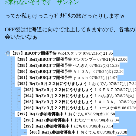
>来れないそうです ザンネン
ってか私もけっこうｷﾞﾘｷﾞﾘの旅だったりしますｗ
OFF後は北海道に向けて北上してきますので、各地の
会いたいなぁ
【387】BBQオフ開催予告
WR4スタッフ
07/8/21(火) 21:35
【388】Re(1):BBQオフ開催予告
ガンガンブー
07/8/21(火) 23:00
【389】Re(1):BBQオフ開催予告
ぺんぎん
07/8/22(水) 15:38
【390】Re(1):BBQオフ開催予告
ＡＩＤＡ。
07/8/24(金) 22:56
【391】Re(1):BBQオフ開催予告
ｙｏｓｈ
07/8/27(月) 1:07
【392】Re(1):９月２２日にやりましょう！
おくでん
07/8/27(月) 7:3
【393】Re(2):９月２２日にやりましょう！
ＫＥＮＺ
07/8/27(月) 
【394】Re(2):９月２２日にやりましょう！
ぺんぎん
07/8/28(火) 
【395】Re(2):９月２２日にやりましょう！
ＡＩＤＡ。
07/8/29(水
【396】Re(2):９月２２日にやりましょう！
ユースケ＠#106
07/8
【397】Re(1):参加者募集中！
おくでん
07/8/29(水) 20:58
【398】Re(2):参加者募集中！
わたびー
07/8/30(木) 2:34
【399】Re(2):参加者募集中！
ぽち
07/8/30(木) 20:14
【400】Re(3):参加者募集中！
おくでん
07/8/30(木) 20:38