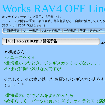
Works RAV4 OFF Lin
オフラインミーティング専用の掲示板です。
ミーティング開催の通知、参加表明、帰着報告など、自由に活用してくだ
(ネチケットについては
)
こちら...
新規投稿
┃
ツリー表示
┃
スレッド表示
┃
一覧表示
┃
設定
┃
過去ログ
【403】Re(2):BBQオフ開催予告
ユ
▼和紀さん：
>＞ユースケくん
>北海道いったとき、ジンギスカンくってなぃ、、、
>いまだに悔い残りなんですが
それじゃ、その食い逃したお店のジンギスカン肉をも
すよ～＾＾
>北海道の、ひさどんをよんでみたら
>めずらしく パーツの買いすぎで、オイラと同じ病