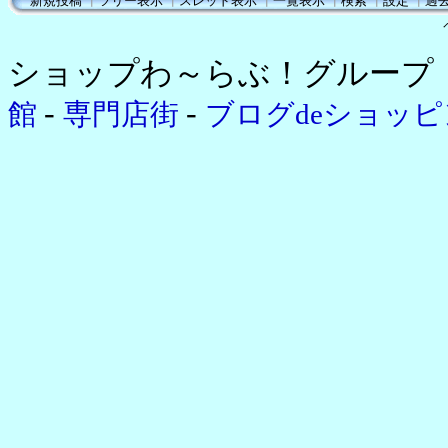
新規投稿
┃
ツリー表示
┃
スレッド表示
┃
一覧表示
┃
検索
┃
設定
┃
過
ショップわ～らぶ！グループ
-
-
館
専門店街
ブログdeショッ