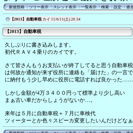
新規投稿
┃
ツリー表示
┃
スレッド表示
┃
一覧表示
┃
検索
┃
設定
┃
過
【2013】自動車税
カイ
11/6/11(土) 20:34
【2013】自動車税
久しぶりに書き込みします。
初代ＲＡＶ４乗りのカイです。
さて皆さんもうお支払いが終了してると思う自動車税
は何故か通知が来ず役所に連絡も「届けた」の一言で
に納付もう少し早めに役所に電話すれば良かった……
しかし金額が4万３４００円って標準より少し高い
まぁ古い車だからしょうがないか…。
来年は５月に自動車税＋７月に車検代
ツィーターとか色々スピーカ変更したいんだけどなぁ(-ω