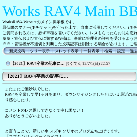
Works RAV4 Main B
WorksRAV4 Websiteのメイン掲示板です。
最低限のマナー(ネチケット)を守った上で、自由に活用してください。(ネ
ご質問される方は、必ず車種を書いてください。レスもらったらお礼を忘
※※・宣伝および宣伝に類する投稿は、事前に管理者の許可を受けるよう
※※・管理者が不適切と判断した投稿記事は削除する場合があります。ご
新規投稿
┃
ツリー表示
┃
スレッド表示
┃
一覧表示
┃
検索
┃
設定
┃
過
【2021】RAV4卒業の記事に…
おくでん
12/7/1(日) 22:57
【2021】RAV4卒業の記事に…
またまたご無沙汰でした。
RAV4を卒業して早1ヶ月あまり、ダウンサイジングしたとはいえ最近の
り感心したり。
コメントのレス返しできなくて申し訳ない！
ありがとうございました。
と言うことで、新しい車 スズキ ソリオのブログ立ち上げてます。
「スズキ ソリオ グッドライフ！」