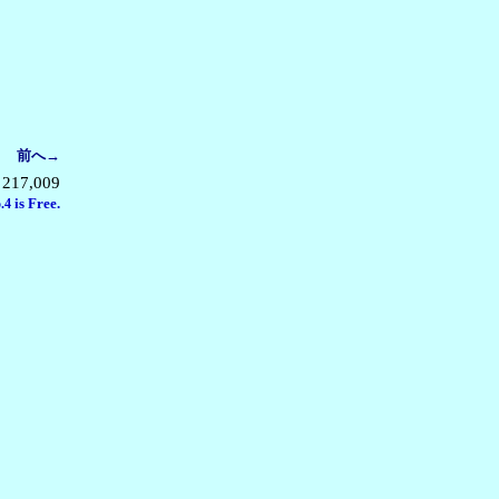
｜
前へ→
217,009
is Free.
.4