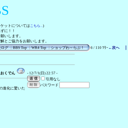
BS
チケットについては
)
こちら...
れずに！！
お願いします。
理解とご協力をお願いします。
去ログ
┃
BBS Top
┃
WR4 Top
┃
ショップわ～らぶ！
6 / 110 ﾂﾘｰ
←次へ
おくでん
- 12/7/1(日) 22:57 -
引用なし
パスワード
車の進化に驚いた