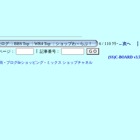
去ログ
┃
BBS Top
┃
WR4 Top
┃
ショップわ～らぶ！
6 / 110 ﾂﾘｰ
←次へ
┃
ページ：
記事番号：
(SS)C-BOARD
v3.5
-
-
店街
ブログdeショッピング
ミックス ショップチャネル