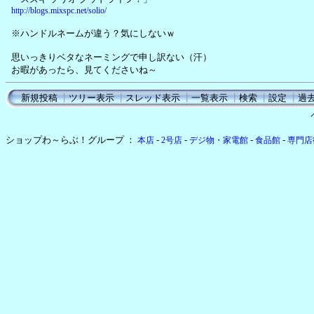
http://blogs.mixspc.net/solio/
※ハンドルネームが違う？気にしないｗ
思いっきりベタなネーミングで申し訳ない（汗）
お暇があったら、見てくださいね～
新規投稿
┃
ツリー表示
┃
スレッド表示
┃
一覧表示
┃
検索
┃
設定
┃
過
ショップわ～らぶ！グループ ：
-
-
-
-
本店
2号店
デジ物・家電館
食品館
専門