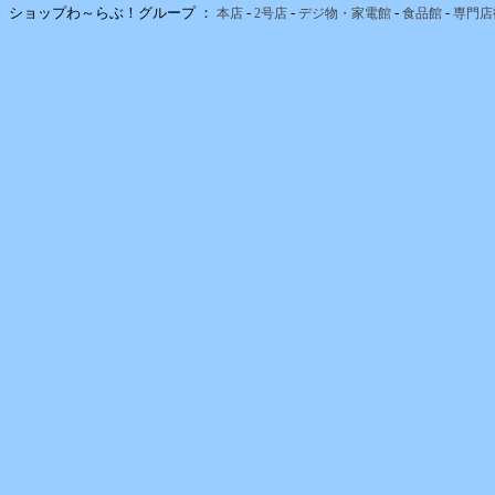
ショップわ～らぶ！グループ ：
-
-
-
-
本店
2号店
デジ物・家電館
食品館
専門