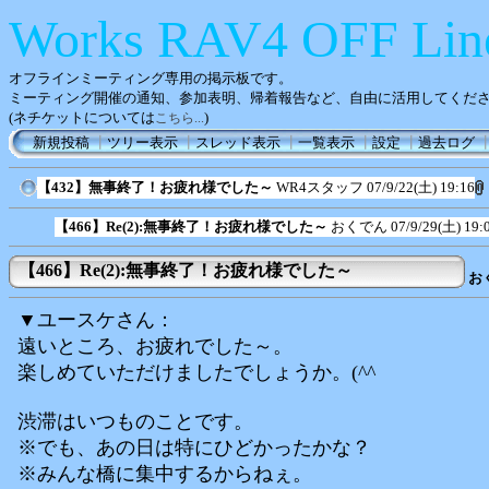
Works RAV4 OFF Lin
オフラインミーティング専用の掲示板です。
ミーティング開催の通知、参加表明、帰着報告など、自由に活用してくだ
(ネチケットについては
)
こちら...
新規投稿
┃
ツリー表示
┃
スレッド表示
┃
一覧表示
┃
設定
┃
過去ログ
【432】無事終了！お疲れ様でした～
WR4スタッフ
07/9/22(土) 19:16
【466】Re(2):無事終了！お疲れ様でした～
おくでん
07/9/29(土) 19:
【466】Re(2):無事終了！お疲れ様でした～
お
▼ユースケさん：
遠いところ、お疲れでした～。
楽しめていただけましたでしょうか。(^^ゞ
渋滞はいつものことです。
※でも、あの日は特にひどかったかな？
※みんな橋に集中するからねぇ。