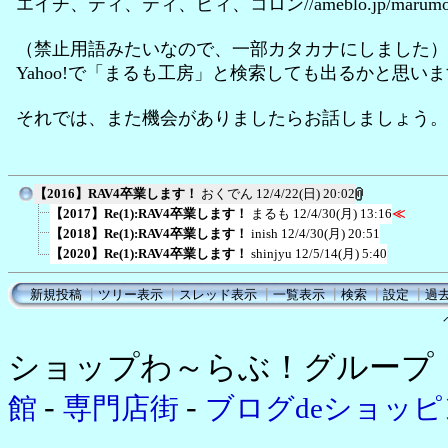
エイチ、ティ、ティ、ピィ、コロン//ameblo.jp/marumo-e
（禁止用語みたいなので、一部カタカナにしました）
Yahoo!で「まるも工房」と検索しても出るかと思い
それでは、また機会がありましたらお話しましょう。
【2016】RAV4卒業します！
おくでん
12/4/22(日) 20:02
【2017】Re(1):RAV4卒業します！
まるも
12/4/30(月) 13:16
≪
【2018】Re(1):RAV4卒業します！
inish
12/4/30(月) 20:51
【2020】Re(1):RAV4卒業します！
shinjyu
12/5/14(月) 5:40
新規投稿
┃
ツリー表示
┃
スレッド表示
┃
一覧表示
┃
検索
┃
設定
┃
過
ショップわ～らぶ！グループ
-
-
館
専門店街
ブログdeショッ