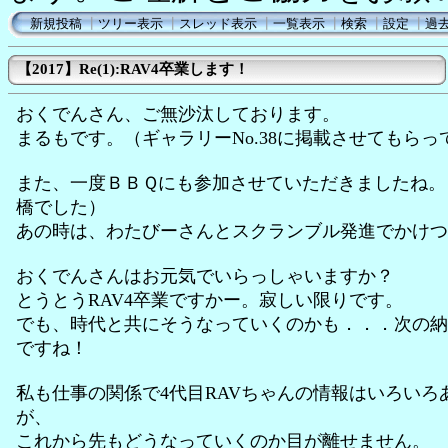
新規投稿
┃
ツリー表示
┃
スレッド表示
┃
一覧表示
┃
検索
┃
設定
┃
過
【2017】Re(1):RAV4卒業します！
おくでんさん、ご無沙汰しております。
まるもです。（ギャラリーNo.38に掲載させてもらっ
また、一度ＢＢＱにも参加させていただきましたね。
橋でした）
あの時は、わたびーさんとスクランブル発進でかけつ
おくでんさんはお元気でいらっしゃいますか？
とうとうRAV4卒業ですかー。寂しい限りです。
でも、時代と共にそうなっていくのかも．．．次の納
ですね！
私も仕事の関係で4代目RAVちゃんの情報はいろいろ
が、
これから先もどうなっていくのか目が離せません。