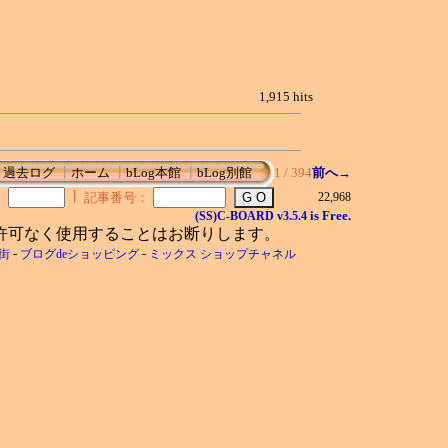
1,915 hits
┃
過去ログ
┃
ホーム
┃
bLog本館
┃
bLog別館
1 / 394
前へ→
┃
：
記事番号：
22,968
is Free.
(SS)C-BOARD
v3.5.4
許可なく使用することはお断りします。
-
-
店街
ブログdeショッピング
ミックス ショップチャネル