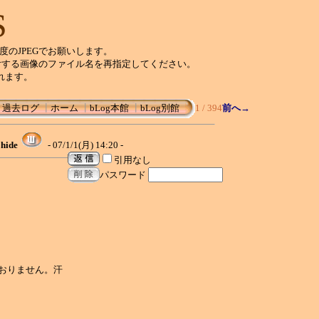
S
程度のJPEGでお願いします。
付する画像のファイル名を再指定してください。
れます。
┃
過去ログ
┃
ホーム
┃
bLog本館
┃
bLog別館
1 / 394
前へ→
hide
- 07/1/1(月) 14:20 -
引用なし
パスワード
。
おりません。汗