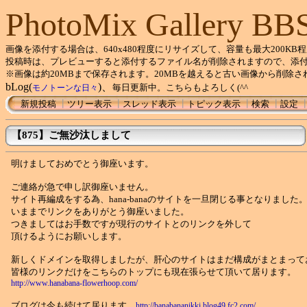
PhotoMix Gallery BB
画像を添付する場合は、640x480程度にリサイズして、容量も最大200KB
投稿時は、プレビューすると添付するファイル名が削除されますので、添
※画像は約20MBまで保存されます。20MBを越えると古い画像から削除さ
bLog(
)、
毎日更新中。こちらもよろしく(^^ゞ
モノトーンな日々
新規投稿
┃
ツリー表示
┃
スレッド表示
┃
トピック表示
┃
検索
┃
設定
【875】ご無沙汰しまして
明けましておめでとう御座います。
ご連絡が急で申し訳御座いません。
サイト再編成をする為、hana-banaのサイトを一旦閉じる事となりました
いままでリンクをありがとう御座いました。
つきましてはお手数ですが現行のサイトとのリンクを外して
頂けるようにお願いします。
新しくドメインを取得しましたが、肝心のサイトはまだ構成がまとまって
皆様のリンクだけをこちらのトップにも現在張らせて頂いて居ります。
http://www.hanabana-flowerhoop.com/
ブログは今も続けて居ります。
http://banabananikki.blog49.fc2.com/