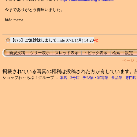
今までありがとう御座いました。
hide-mama
【875】ご無沙汰しまして
hide
07/1/1(月) 14:20
≪
新規投稿
┃
ツリー表示
┃
スレッド表示
┃
トピック表示
┃
検索
┃
設定
ページ
掲載されている写真の権利は投稿された方が有しています。
ショップわ～らぶ！グループ ：
-
-
-
-
本店
2号店
デジ物・家電館
食品館
専門