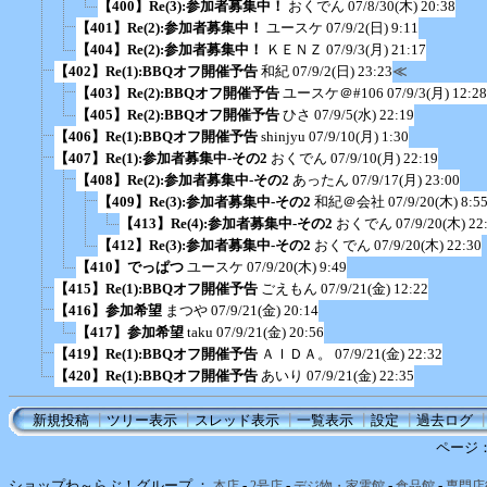
【400】Re(3):参加者募集中！
おくでん
07/8/30(木) 20:38
【401】Re(2):参加者募集中！
ユースケ
07/9/2(日) 9:11
【404】Re(2):参加者募集中！
ＫＥＮＺ
07/9/3(月) 21:17
【402】Re(1):BBQオフ開催予告
和紀
07/9/2(日) 23:23
≪
【403】Re(2):BBQオフ開催予告
ユースケ＠#106
07/9/3(月) 12:28
【405】Re(2):BBQオフ開催予告
ひさ
07/9/5(水) 22:19
【406】Re(1):BBQオフ開催予告
shinjyu
07/9/10(月) 1:30
【407】Re(1):参加者募集中-その2
おくでん
07/9/10(月) 22:19
【408】Re(2):参加者募集中-その2
あったん
07/9/17(月) 23:00
【409】Re(3):参加者募集中-その2
和紀＠会社
07/9/20(木) 8:5
【413】Re(4):参加者募集中-その2
おくでん
07/9/20(木) 22
【412】Re(3):参加者募集中-その2
おくでん
07/9/20(木) 22:30
【410】でっぱつ
ユースケ
07/9/20(木) 9:49
【415】Re(1):BBQオフ開催予告
ごえもん
07/9/21(金) 12:22
【416】参加希望
まつや
07/9/21(金) 20:14
【417】参加希望
taku
07/9/21(金) 20:56
【419】Re(1):BBQオフ開催予告
ＡＩＤＡ。
07/9/21(金) 22:32
【420】Re(1):BBQオフ開催予告
あいり
07/9/21(金) 22:35
新規投稿
┃
ツリー表示
┃
スレッド表示
┃
一覧表示
┃
設定
┃
過去ログ
ページ
ショップわ～らぶ！グループ ：
-
-
-
-
本店
2号店
デジ物・家電館
食品館
専門