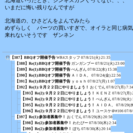
北海道いったとき、ジンギスカンくってなぃ、、、
いまだに悔い残りなんですが
北海道の、ひさどんをよんでみたら
めずらしく パーツの買いすぎで、オイラと同じ病気
来れないそうです ザンネン
【387】BBQオフ開催予告
WR4スタッフ
07/8/21(火) 21:35
【388】Re(1):BBQオフ開催予告
ガンガンブー
07/8/21(火) 23:00
【389】Re(1):BBQオフ開催予告
ぺんぎん
07/8/22(水) 15:38
【390】Re(1):BBQオフ開催予告
ＡＩＤＡ。
07/8/24(金) 22:56
【391】Re(1):BBQオフ開催予告
ｙｏｓｈ
07/8/27(月) 1:07
【392】Re(1):９月２２日にやりましょう！
おくでん
07/8/27(月) 7:3
【393】Re(2):９月２２日にやりましょう！
ＫＥＮＺ
07/8/27(月) 
【394】Re(2):９月２２日にやりましょう！
ぺんぎん
07/8/28(火) 
【395】Re(2):９月２２日にやりましょう！
ＡＩＤＡ。
07/8/29(水
【396】Re(2):９月２２日にやりましょう！
ユースケ＠#106
07/8
【397】Re(1):参加者募集中！
おくでん
07/8/29(水) 20:58
【398】Re(2):参加者募集中！
わたびー
07/8/30(木) 2:34
【399】Re(2):参加者募集中！
ぽち
07/8/30(木) 20:14