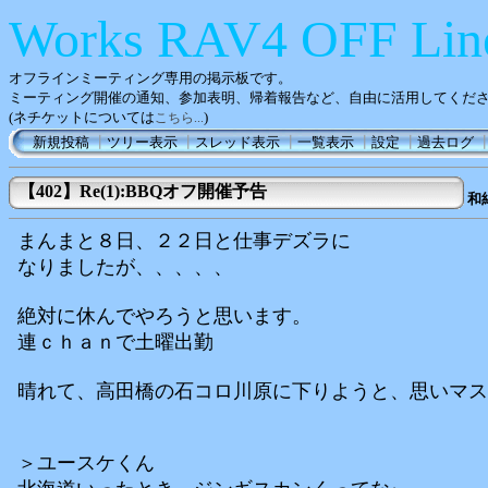
Works RAV4 OFF Lin
オフラインミーティング専用の掲示板です。
ミーティング開催の通知、参加表明、帰着報告など、自由に活用してくだ
(ネチケットについては
)
こちら...
新規投稿
┃
ツリー表示
┃
スレッド表示
┃
一覧表示
┃
設定
┃
過去ログ
【402】Re(1):BBQオフ開催予告
和
まんまと８日、２２日と仕事デズラに
なりましたが、、、、、
絶対に休んでやろうと思います。
連ｃｈａｎで土曜出勤
晴れて、高田橋の石コロ川原に下りようと、思いマス
＞ユースケくん